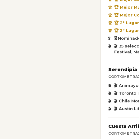
🏆 Mejor M
🏆 Mejor C
🏆 2° Luga
🏆 2° Luga
🎖️ Nomina
🎬 35 selec
Festival, M
Serendipia
CORTOMETRAJE
🎬 Animayo
🎬 Toronto 
🎬 Chile M
🎬 Austin L
Cuesta Arri
CORTOMETRAJ