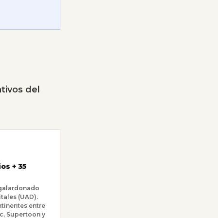
tivos del
os + 35
 galardonado
itales (UAD).
ntinentes entre
c, Supertoon y