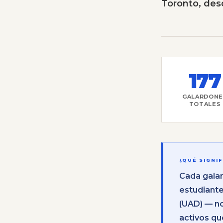
Toronto, des
177
GALARDONE
TOTALES
¿QUÉ SIGNI
Cada galar
estudiant
(UAD) — n
activos qu