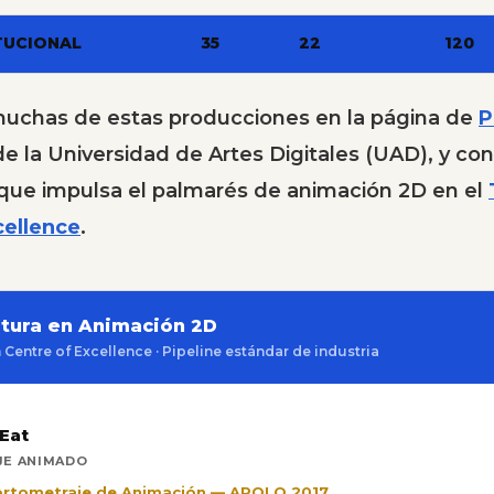
TUCIONAL
35
22
120
uchas de estas producciones en la página de
P
e la Universidad de Artes Digitales (UAD), y con
n que impulsa el palmarés de animación 2D en el
cellence
.
atura en Animación 2D
entre of Excellence · Pipeline estándar de industria
 Eat
E ANIMADO
Cortometraje de Animación — APOLO 2017