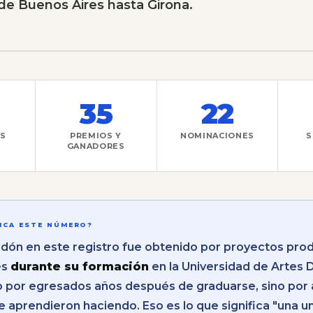
de Buenos Aires hasta Girona.
35
22
S
PREMIOS Y
NOMINACIONES
S
GANADORES
FICA ESTE NÚMERO?
dón en este registro fue obtenido por proyectos pro
es
durante su formación
en la Universidad de Artes D
o por egresados años después de graduarse, sino por
e aprendieron haciendo. Eso es lo que significa "una u