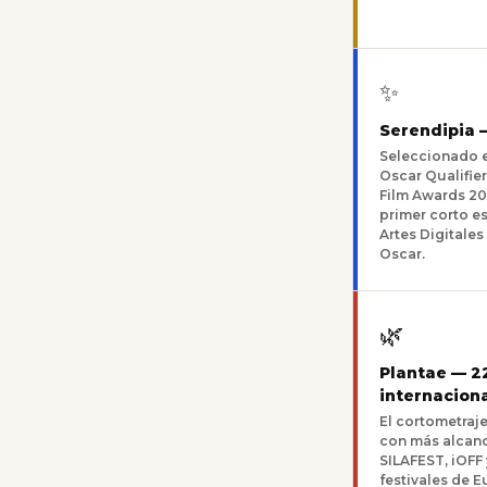
✨
Serendipia —
Seleccionado e
Oscar Qualifier
Film Awards 20
primer corto es
Artes Digitales
Oscar.
🌿
Plantae — 2
internacion
El cortometraj
con más alcanc
SILAFEST, iOFF
festivales de E