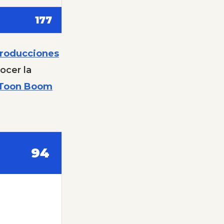
177
roducciones
ocer la
Toon Boom
94