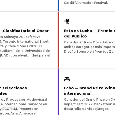
Cardiff Animation Festival.
🎥
 Clasificatorio al Oscar
Esto es Lucha — Premio 
del Público
n Animayo 2026 (festival
), Toronto International Short
Ganador en Reto Docs Jalisco
26 y Chile Monos 2026. El
ambas categorías más importa
tudiantil de la Universidad de
Diseño Sonoro en Premios Zan
 (UAD) con elegibilidad para el
🎮
2 selecciones
Echo — Grand Prize Win
ales
internacional
e de Producción Audiovisual
Ganador del Grand Prize en Cr
e internacional. Ganador en
Impact Jam 2022, hackathon i
 y ECOFILM. Presente en
desarrollo de videojuegos.
uropa, Asia, América y