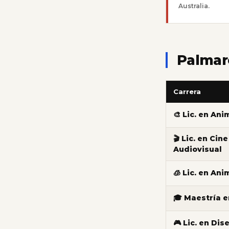
Australia.
Palmaré
Carrera
🎨 Lic. en An
🎬 Lic. en Cin
Audiovisual
🧊 Lic. en An
🎓 Maestría 
🎮 Lic. en Di