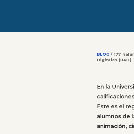
BLOG
/
177 gala
Digitales (UAD)
En la Univers
calificacione
Este es el re
alumnos de l
animación, c