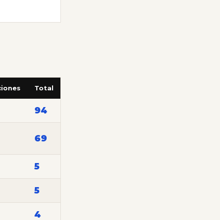
ciones
Total
94
69
5
5
4