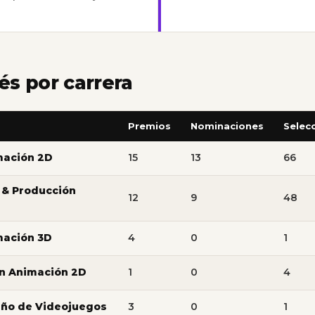
s por carrera
Premios
Nominaciones
Selec
imación 2D
15
13
66
e & Producción
12
9
48
imación 3D
4
0
1
en Animación 2D
1
0
4
seño de Videojuegos
3
0
1