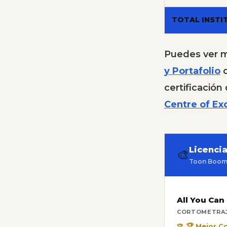
TOTAL INSTI
Puedes ver m
y Portafolio
d
certificació
Centre of Ex
Licenci
🎨
Toon Boom C
All You Can
CORTOMETRAJ
🏆 Mejor 